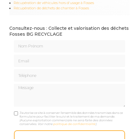
Récupération de véhicules hors d'usage à Fosses
Récupération de déchets de chantier à Fosses
Consultez-nous : Collecte et valorisation des déchets
Fosses BG RECYCLAGE
Nom Prénom
Email
Téléphone
Message
J'autorise ce site à conserver l'ensemble des données transmises dans ce
formulaire pour faciliter le suivi et le traitement de ma demande.
(Aucune exploitation commerciale ne sera faite des données
conservées. Voir notre
politique de confidentialité
)