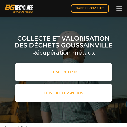
Aller
au
RAPPEL GRATUIT
contenu
principal
Récupération métaux
01 30 18 11 96
CONTACTEZ-NOUS