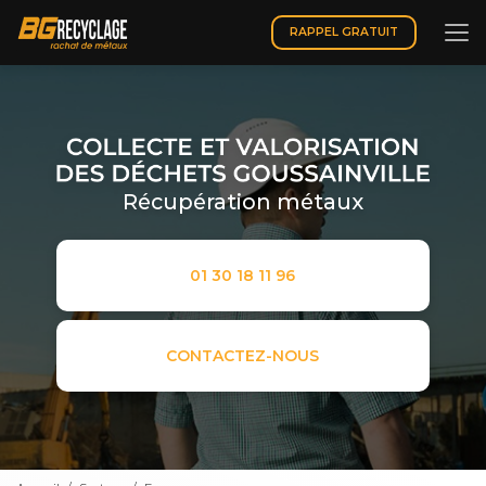
Aller
au
RAPPEL GRATUIT
contenu
principal
Récupération métaux
01 30 18 11 96
CONTACTEZ-NOUS