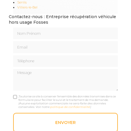
Senlis
Villiers-le-Bel
Contactez-nous : Entreprise récupération véhicule
hors usage Fosses
Nom Prénom
Email
Téléphone
Message
J'autorise ce site à conserver l'ensemble des données transmises dans ce
formulaire pour faciliter le suivi et le traitement de ma demande.
(Aucune exploitation commerciale ne sera faite des données
conservées. Voir notre
politique de confidentialité
)