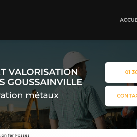
ACCUE
01 30
ation métaux
CONTA
tion fer Fosses