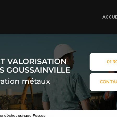
ACCUE
01 30
ation métaux
CONTA
age déchet usinage Fosses