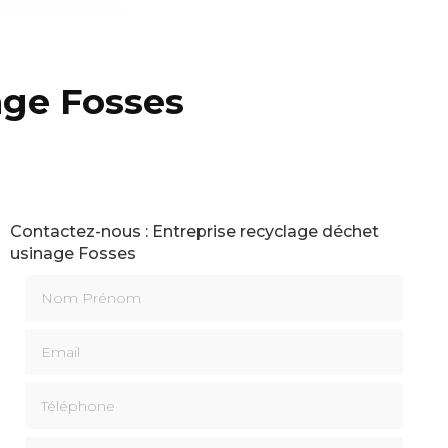
age Fosses
Contactez-nous : Entreprise recyclage déchet
usinage Fosses
Nom Prénom
Email
Téléphone
Message