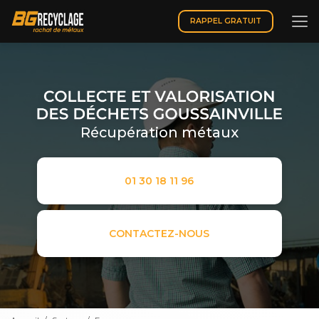
Aller
au
RAPPEL GRATUIT
contenu
principal
Récupération métaux
01 30 18 11 96
CONTACTEZ-NOUS