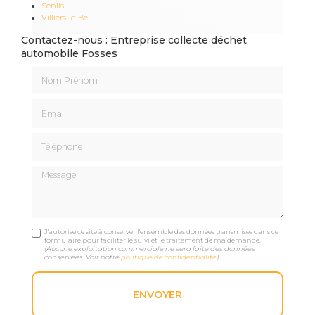
Senlis
Villiers-le-Bel
Contactez-nous : Entreprise collecte déchet
automobile Fosses
Nom Prénom
Email
Téléphone
Message
J'autorise ce site à conserver l'ensemble des données transmises dans ce
formulaire pour faciliter le suivi et le traitement de ma demande.
(Aucune exploitation commerciale ne sera faite des données
conservées. Voir notre
politique de confidentialité
)