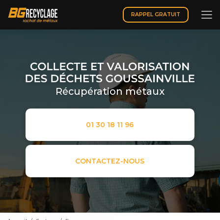
Aller
au
RAPPEL GRATUIT
contenu
principal
Récupération métaux
01 30 18 11 96
CONTACTEZ-NOUS