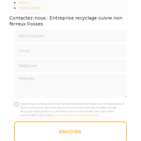
Senlis
Villiers-le-Bel
Contactez-nous : Entreprise recyclage cuivre non
ferreux Fosses
Nom Prénom
Email
Téléphone
Message
J'autorise ce site à conserver l'ensemble des données transmises dans ce
formulaire pour faciliter le suivi et le traitement de ma demande.
(Aucune exploitation commerciale ne sera faite des données
conservées. Voir notre
politique de confidentialité
)