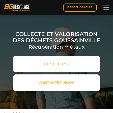
Aller
au
RAPPEL GRATUIT
contenu
principal
Récupération métaux
01 30 18 11 96
CONTACTEZ-NOUS