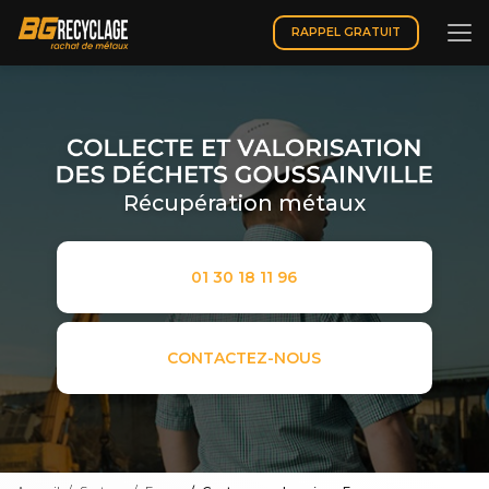
Aller
au
RAPPEL GRATUIT
contenu
principal
Récupération métaux
01 30 18 11 96
CONTACTEZ-NOUS