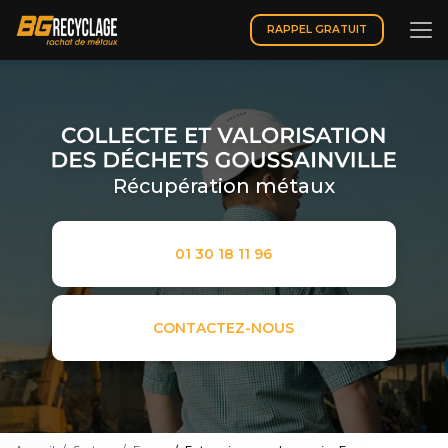
Aller
au
RAPPEL GRATUIT
contenu
principal
Récupération métaux
01 30 18 11 96
CONTACTEZ-NOUS