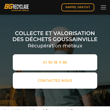
Aller
au
RAPPEL GRATUIT
contenu
principal
Récupération métaux
01 30 18 11 96
CONTACTEZ-NOUS