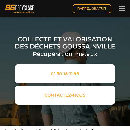
Aller
au
RAPPEL GRATUIT
contenu
principal
Récupération métaux
01 30 18 11 96
CONTACTEZ-NOUS