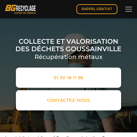
Aller
au
RAPPEL GRATUIT
contenu
principal
Récupération métaux
01 30 18 11 96
CONTACTEZ-NOUS