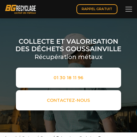
Aller
au
RAPPEL GRATUIT
contenu
principal
Récupération métaux
01 30 18 11 96
CONTACTEZ-NOUS