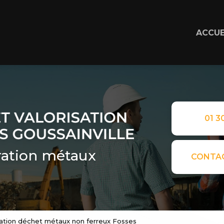
ACCUE
01 30
ation métaux
CONTA
ration déchet métaux non ferreux Fosses