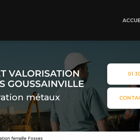
ACCUE
01 30
ation métaux
CONTA
tion ferraille Fosses