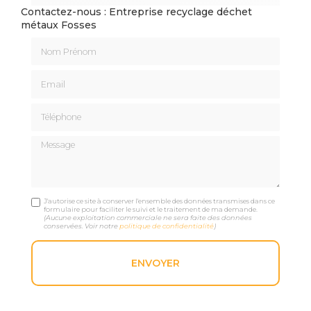
Contactez-nous : Entreprise recyclage déchet
métaux Fosses
Nom Prénom
Email
Téléphone
Message
J'autorise ce site à conserver l'ensemble des données transmises dans ce
formulaire pour faciliter le suivi et le traitement de ma demande.
(Aucune exploitation commerciale ne sera faite des données
conservées. Voir notre
politique de confidentialité
)