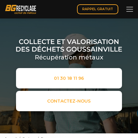
Aller
au
RAPPEL GRATUIT
contenu
principal
Récupération métaux
01 30 18 11 96
CONTACTEZ-NOUS