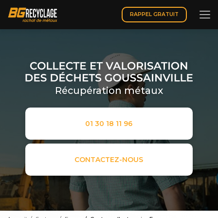
Aller
au
RAPPEL GRATUIT
contenu
principal
Récupération métaux
01 30 18 11 96
CONTACTEZ-NOUS