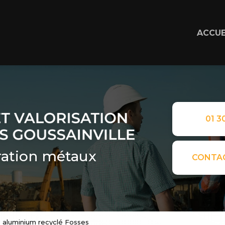
ACCUE
01 30
ation métaux
CONTA
e aluminium recyclé Fosses