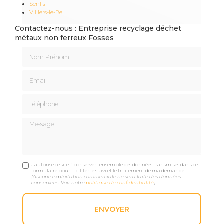
Senlis
Villiers-le-Bel
Contactez-nous : Entreprise recyclage déchet
métaux non ferreux Fosses
Nom Prénom
Email
Téléphone
Message
J'autorise ce site à conserver l'ensemble des données transmises dans ce
formulaire pour faciliter le suivi et le traitement de ma demande.
(Aucune exploitation commerciale ne sera faite des données
conservées. Voir notre
politique de confidentialité
)