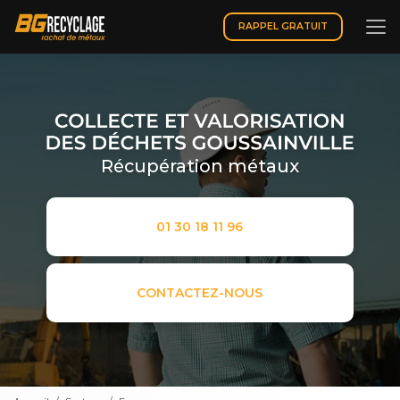
Aller
au
RAPPEL GRATUIT
contenu
principal
Récupération métaux
01 30 18 11 96
CONTACTEZ-NOUS