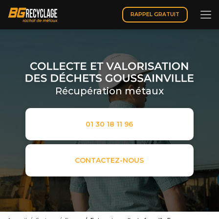
Aller
au
RAPPEL GRATUIT
contenu
principal
Récupération métaux
01 30 18 11 96
CONTACTEZ-NOUS