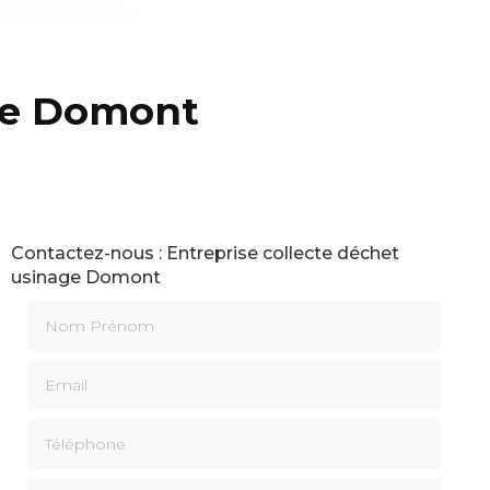
age Domont
Contactez-nous : Entreprise collecte déchet
usinage Domont
Nom Prénom
Email
Téléphone
Message