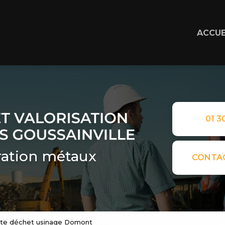
ACCUE
01 30
ation métaux
CONTA
ecte déchet usinage Domont