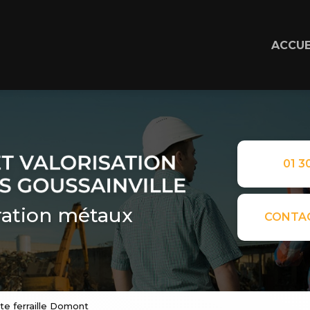
ACCUE
01 30
ation métaux
CONTA
cte ferraille Domont