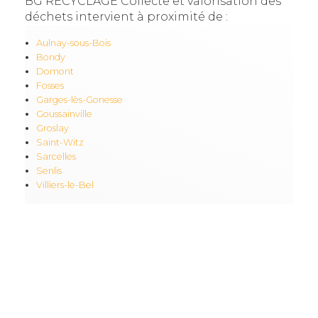
BG RECYCLAGE Collecte et valorisation des
déchets intervient à proximité de :
Aulnay-sous-Bois
Bondy
Domont
Fosses
Garges-lès-Gonesse
Goussainville
Groslay
Saint-Witz
Sarcelles
Senlis
Villiers-le-Bel