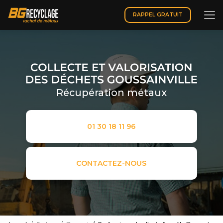
Aller
au
RAPPEL GRATUIT
contenu
principal
Récupération métaux
01 30 18 11 96
CONTACTEZ-NOUS