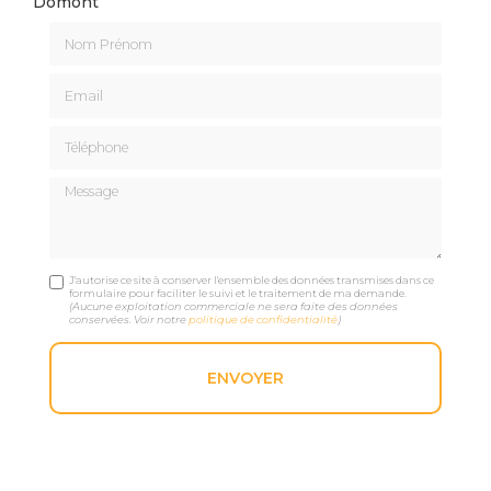
Domont
Nom Prénom
Email
Téléphone
Message
J'autorise ce site à conserver l'ensemble des données transmises dans ce
formulaire pour faciliter le suivi et le traitement de ma demande.
(Aucune exploitation commerciale ne sera faite des données
conservées. Voir notre
politique de confidentialité
)