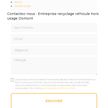
Senlis
Villiers-le-Bel
Contactez-nous : Entreprise recyclage véhicule hors
usage Domont
Nom Prénom
Email
Téléphone
Message
J'autorise ce site à conserver l'ensemble des données transmises dans ce
formulaire pour faciliter le suivi et le traitement de ma demande.
(Aucune exploitation commerciale ne sera faite des données
conservées. Voir notre
politique de confidentialité
)