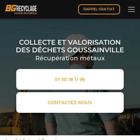
Aller
au
RAPPEL GRATUIT
contenu
principal
Récupération métaux
01 30 18 11 96
CONTACTEZ-NOUS