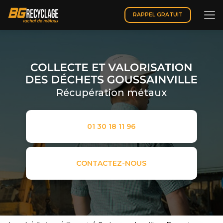
Aller
au
RAPPEL GRATUIT
contenu
principal
Récupération métaux
01 30 18 11 96
CONTACTEZ-NOUS