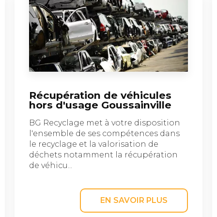
Récupération de véhicules
hors d'usage Goussainville
BG Recyclage met à votre disposition
l'ensemble de ses compétences dans
le recyclage et la valorisation de
déchets notamment la récupération
de véhicu...
EN SAVOIR PLUS