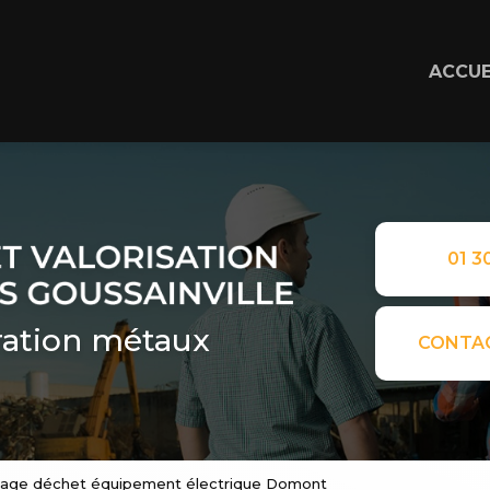
ACCUE
01 30
ation métaux
CONTA
clage déchet équipement électrique Domont