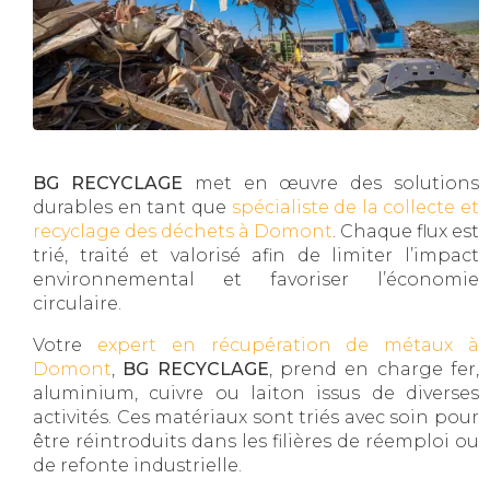
BG RECYCLAGE
met en œuvre des solutions
durables en tant que
spécialiste de la collecte et
recyclage des déchets à Domont
. Chaque flux est
trié, traité et valorisé afin de limiter l’impact
environnemental et favoriser l’économie
circulaire.
Votre
expert en récupération de métaux à
Domont
,
BG RECYCLAGE
, prend en charge fer,
aluminium, cuivre ou laiton issus de diverses
activités. Ces matériaux sont triés avec soin pour
être réintroduits dans les filières de réemploi ou
de refonte industrielle.