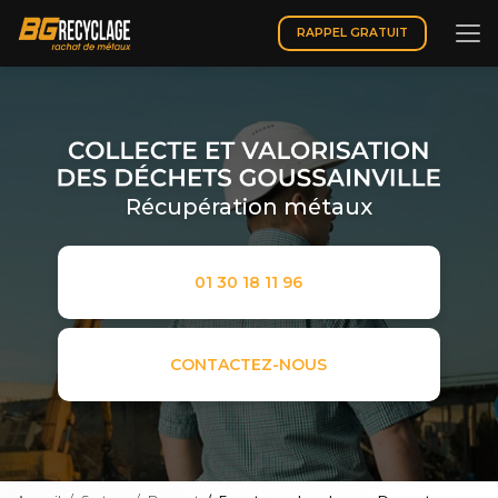
Aller
au
RAPPEL GRATUIT
contenu
principal
Récupération métaux
01 30 18 11 96
CONTACTEZ-NOUS