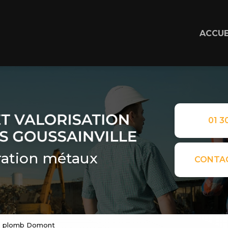
ACCUE
01 30
ation métaux
CONTA
ge plomb Domont