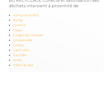
BG RECYCLAGE Collecte et valorisation des
déchets intervient à proximité de :
Aulnay-sous-Bois
Bondy
Domont
Fosses
Garges-lès-Gonesse
Goussainville
Groslay
Saint-Witz
Sarcelles
Senlis
Villiers-le-Bel