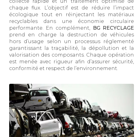
collecte rapide et un traitement optimisé de
chaque flux. L’objectif est de réduire l’impact
écologique tout en réinjectant les matériaux
recyclables dans une économie circulaire
performante. En complément,
BG RECYCLAGE
prend en charge la destruction de véhicules
hors d’usage selon un processus réglementé
garantissant la traçabilité, la dépollution et la
valorisation des composants. Chaque opération
est menée avec rigueur afin d’assurer sécurité,
conformité et respect de l’environnement.