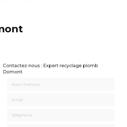
mont
Contactez-nous : Expert recyclage plomb
Domont
Nom Prénom
Email
Téléphone
Message