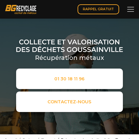
Aller
au
RAPPEL GRATUIT
contenu
principal
Récupération métaux
01 30 18 11 96
CONTACTEZ-NOUS