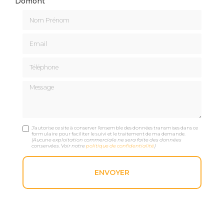
Domont
Nom Prénom
Email
Téléphone
Message
J'autorise ce site à conserver l'ensemble des données transmises dans ce
formulaire pour faciliter le suivi et le traitement de ma demande.
(Aucune exploitation commerciale ne sera faite des données
conservées. Voir notre
politique de confidentialité
)