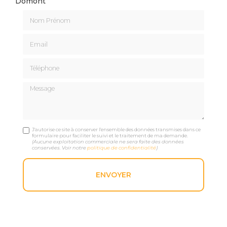
Domont
Nom Prénom
Email
Téléphone
Message
J'autorise ce site à conserver l'ensemble des données transmises dans ce
formulaire pour faciliter le suivi et le traitement de ma demande.
(Aucune exploitation commerciale ne sera faite des données
conservées. Voir notre
politique de confidentialité
)