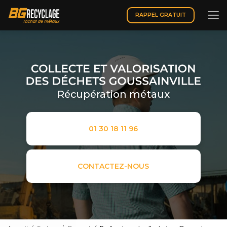
Aller
au
RAPPEL GRATUIT
contenu
principal
Récupération métaux
01 30 18 11 96
CONTACTEZ-NOUS