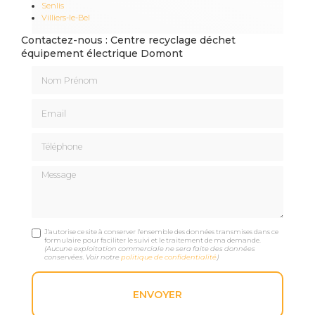
Senlis
Villiers-le-Bel
Contactez-nous : Centre recyclage déchet
équipement électrique Domont
Nom Prénom
Email
Téléphone
Message
J'autorise ce site à conserver l'ensemble des données transmises dans ce
formulaire pour faciliter le suivi et le traitement de ma demande.
(Aucune exploitation commerciale ne sera faite des données
conservées. Voir notre
politique de confidentialité
)