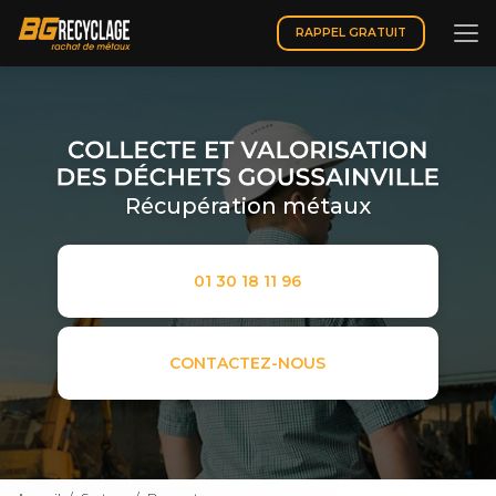
Aller
au
RAPPEL GRATUIT
contenu
principal
Récupération métaux
01 30 18 11 96
CONTACTEZ-NOUS