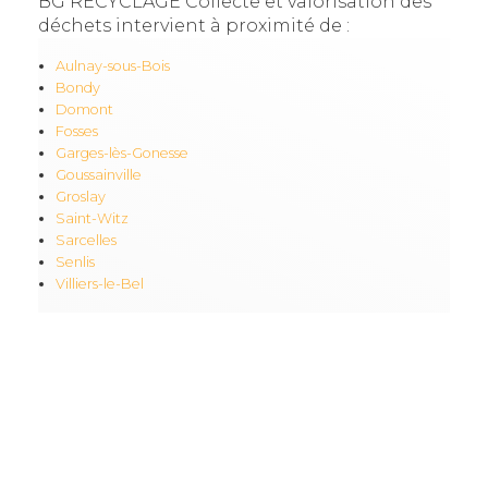
BG RECYCLAGE Collecte et valorisation des
déchets intervient à proximité de :
Aulnay-sous-Bois
Bondy
Domont
Fosses
Garges-lès-Gonesse
Goussainville
Groslay
Saint-Witz
Sarcelles
Senlis
Villiers-le-Bel