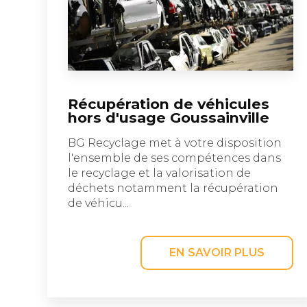
Récupération de véhicules
hors d'usage Goussainville
BG Recyclage met à votre disposition
l'ensemble de ses compétences dans
le recyclage et la valorisation de
déchets notamment la récupération
de véhicu...
EN SAVOIR PLUS