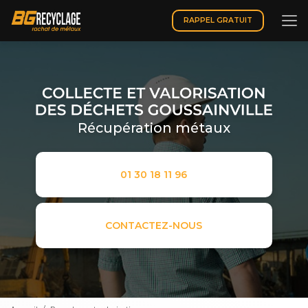
Aller
au
RAPPEL GRATUIT
contenu
principal
Récupération métaux
01 30 18 11 96
CONTACTEZ-NOUS