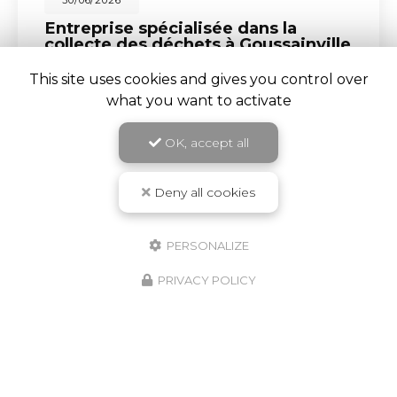
30/06/2026
Entreprise spécialisée dans la
collecte des déchets à Goussainville
Chez
BG RECYCLAGE
, nous sommes fiers d'être
This site uses cookies and gives you control over
une entreprise de référence dans la
collecte des
what you want to activate
déchets
à
Goussainville
. Notre expertise en tant
que…
OK, accept all
TOUTE L'ACTUALITÉ
Deny all cookies
PERSONALIZE
PRIVACY POLICY