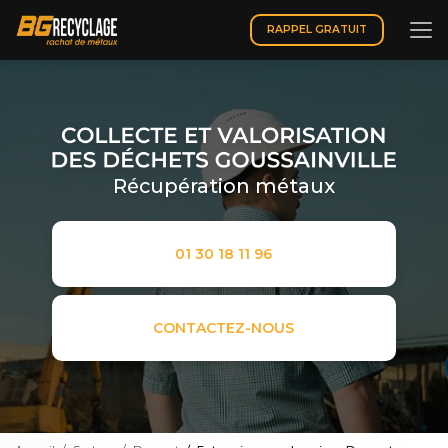
Aller
au
RAPPEL GRATUIT
contenu
principal
Récupération métaux
01 30 18 11 96
CONTACTEZ-NOUS