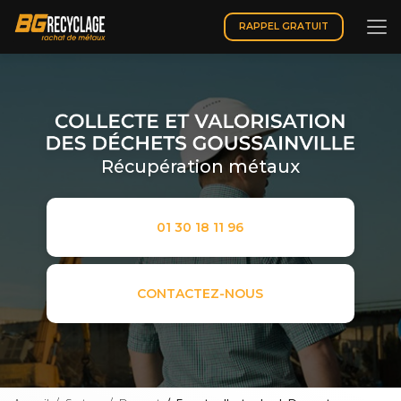
Aller
au
RAPPEL GRATUIT
contenu
principal
Récupération métaux
01 30 18 11 96
CONTACTEZ-NOUS