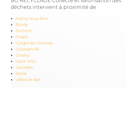
BG RECYCLAGE Collecte et valorisation des
déchets intervient à proximité de :
Aulnay-sous-Bois
Bondy
Domont
Fosses
Garges-lès-Gonesse
Goussainville
Groslay
Saint-Witz
Sarcelles
Senlis
Villiers-le-Bel