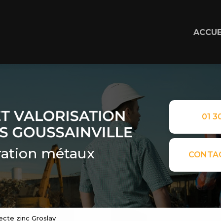
ACCUE
01 30
ation métaux
CONTA
ecte zinc Groslay