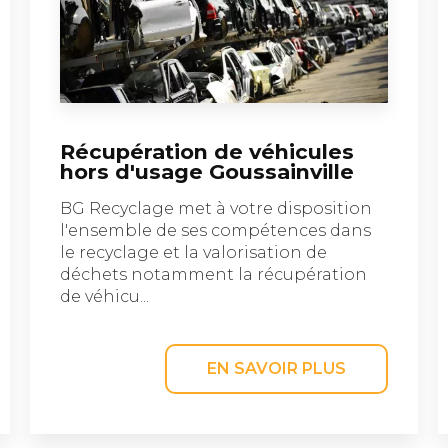
Récupération de véhicules
hors d'usage Goussainville
BG Recyclage met à votre disposition
l'ensemble de ses compétences dans
le recyclage et la valorisation de
déchets notamment la récupération
de véhicu...
EN SAVOIR PLUS