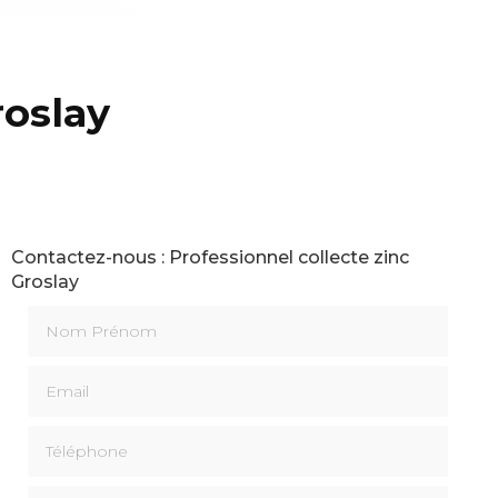
roslay
Contactez-nous : Professionnel collecte zinc
Groslay
Nom Prénom
Email
Téléphone
Message