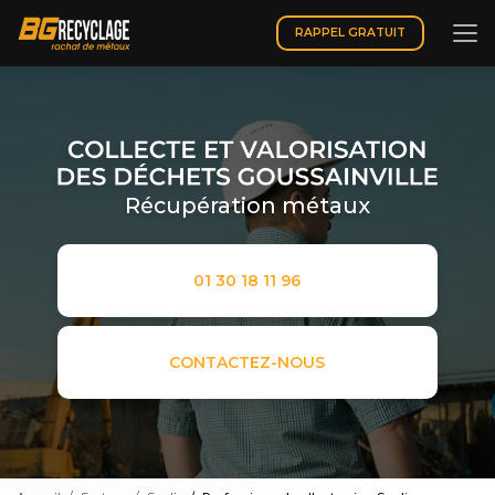
Aller
au
RAPPEL GRATUIT
contenu
principal
Récupération métaux
01 30 18 11 96
CONTACTEZ-NOUS