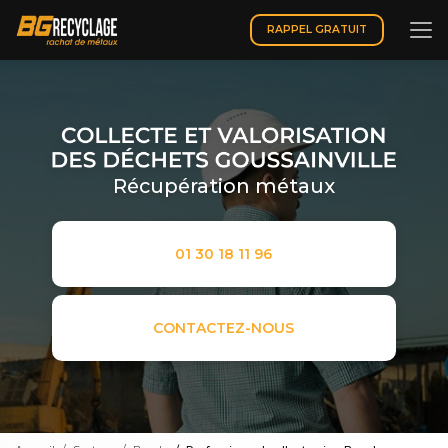
Aller
au
RAPPEL GRATUIT
contenu
principal
Récupération métaux
01 30 18 11 96
CONTACTEZ-NOUS