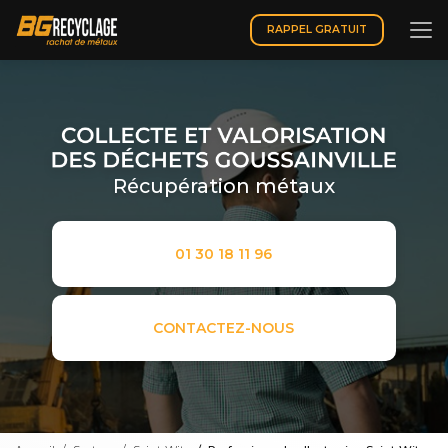
Aller
au
RAPPEL GRATUIT
contenu
principal
Récupération métaux
01 30 18 11 96
CONTACTEZ-NOUS