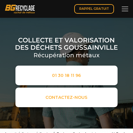
Aller
au
RAPPEL GRATUIT
contenu
principal
Récupération métaux
01 30 18 11 96
CONTACTEZ-NOUS