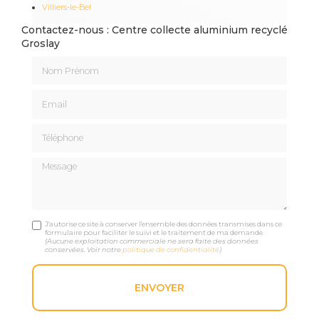
Villiers-le-Bel
Contactez-nous : Centre collecte aluminium recyclé
Groslay
Nom Prénom
Email
Téléphone
Message
J'autorise ce site à conserver l'ensemble des données transmises dans ce
formulaire pour faciliter le suivi et le traitement de ma demande.
(Aucune exploitation commerciale ne sera faite des données
conservées. Voir notre
politique de confidentialité
)