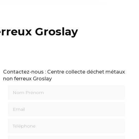
rreux Groslay
Contactez-nous : Centre collecte déchet métaux
non ferreux Groslay
Nom Prénom
Email
Téléphone
Message