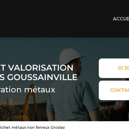
ACCUE
01 30
ation métaux
CONTA
échet métaux non ferreux Groslay