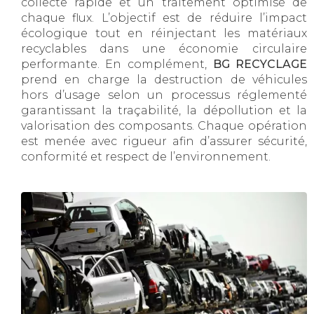
collecte rapide et un traitement optimisé de
chaque flux. L’objectif est de réduire l’impact
écologique tout en réinjectant les matériaux
recyclables dans une économie circulaire
performante. En complément,
BG RECYCLAGE
prend en charge la destruction de véhicules
hors d’usage selon un processus réglementé
garantissant la traçabilité, la dépollution et la
valorisation des composants. Chaque opération
est menée avec rigueur afin d’assurer sécurité,
conformité et respect de l’environnement.