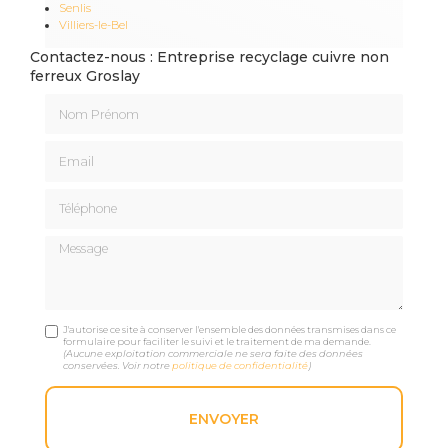
Senlis
Villiers-le-Bel
Contactez-nous : Entreprise recyclage cuivre non
ferreux Groslay
Nom Prénom
Email
Téléphone
Message
J'autorise ce site à conserver l'ensemble des données transmises dans ce
formulaire pour faciliter le suivi et le traitement de ma demande.
(Aucune exploitation commerciale ne sera faite des données
conservées. Voir notre
politique de confidentialité
)