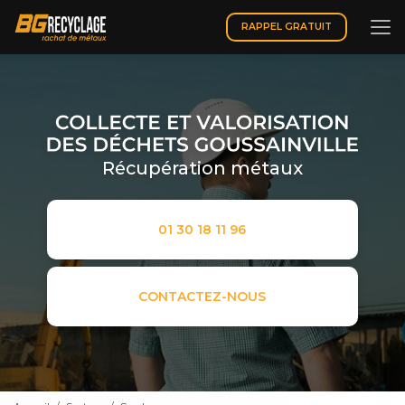
Aller
au
RAPPEL GRATUIT
contenu
principal
Récupération métaux
01 30 18 11 96
CONTACTEZ-NOUS