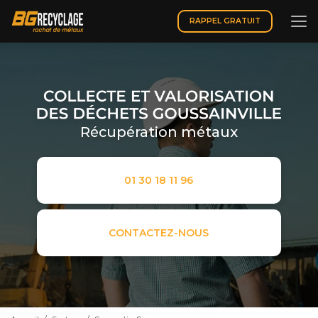
Aller
au
RAPPEL GRATUIT
contenu
principal
Récupération métaux
01 30 18 11 96
CONTACTEZ-NOUS