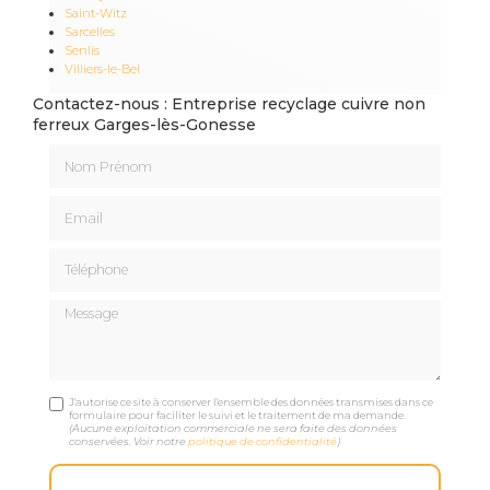
Saint-Witz
Sarcelles
Senlis
Villiers-le-Bel
Contactez-nous : Entreprise recyclage cuivre non
ferreux Garges-lès-Gonesse
Nom Prénom
Email
Téléphone
Message
J'autorise ce site à conserver l'ensemble des données transmises dans ce
formulaire pour faciliter le suivi et le traitement de ma demande.
(Aucune exploitation commerciale ne sera faite des données
conservées. Voir notre
politique de confidentialité
)