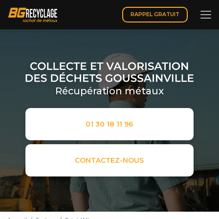
Aller
au
RAPPEL GRATUIT
contenu
principal
Récupération métaux
01 30 18 11 96
CONTACTEZ-NOUS