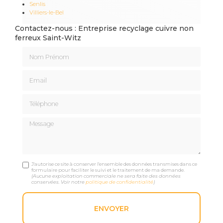
Senlis
Villiers-le-Bel
Contactez-nous : Entreprise recyclage cuivre non
ferreux Saint-Witz
Nom Prénom
Email
Téléphone
Message
J'autorise ce site à conserver l'ensemble des données transmises dans ce
formulaire pour faciliter le suivi et le traitement de ma demande.
(Aucune exploitation commerciale ne sera faite des données
conservées. Voir notre
politique de confidentialité
)