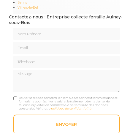
Senlis
Villiers-le-Bel
Contactez-nous : Entreprise collecte ferraille Aulnay-
sous-Bois
Nom Prénom
Email
Téléphone
Message
J'autorise ce site à conserver l'ensemble des données transmises dans ce
formulaire pour faciliter le suivi et le traitement de ma demande.
(Aucune exploitation commerciale ne sera faite des données
conservées. Voir notre
politique de confidentialité
)