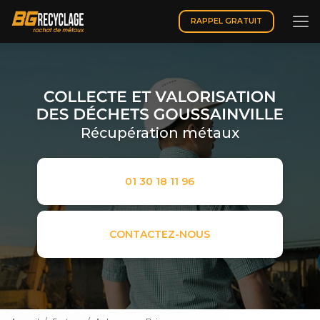
Aller
au
RAPPEL GRATUIT
contenu
principal
Récupération métaux
01 30 18 11 96
CONTACTEZ-NOUS