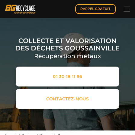
Aller
au
RAPPEL GRATUIT
contenu
principal
Récupération métaux
01 30 18 11 96
CONTACTEZ-NOUS