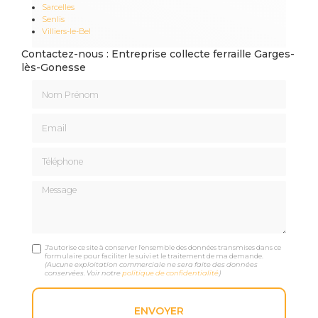
Sarcelles
Senlis
Villiers-le-Bel
Contactez-nous : Entreprise collecte ferraille Garges-
lès-Gonesse
Nom Prénom
Email
Téléphone
Message
J'autorise ce site à conserver l'ensemble des données transmises dans ce
formulaire pour faciliter le suivi et le traitement de ma demande.
(Aucune exploitation commerciale ne sera faite des données
conservées. Voir notre
politique de confidentialité
)