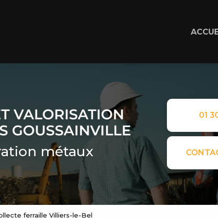
ACCUE
01 30
ation métaux
CONTA
llecte ferraille Villiers-le-Bel