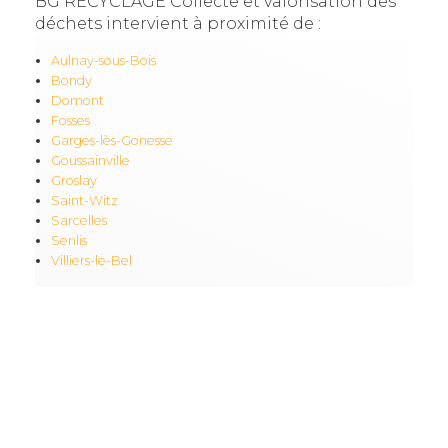
BG RECYCLAGE Collecte et valorisation des
déchets intervient à proximité de :
Aulnay-sous-Bois
Bondy
Domont
Fosses
Garges-lès-Gonesse
Goussainville
Groslay
Saint-Witz
Sarcelles
Senlis
Villiers-le-Bel