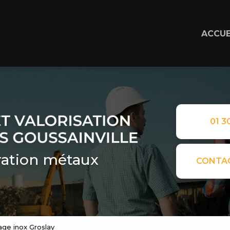
ACCUE
01 30
ation métaux
CONTA
age inox Groslay