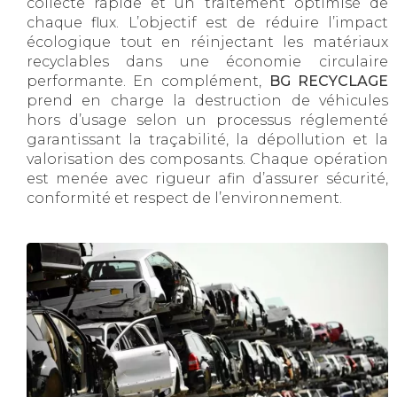
collecte rapide et un traitement optimisé de
chaque flux. L’objectif est de réduire l’impact
écologique tout en réinjectant les matériaux
recyclables dans une économie circulaire
performante. En complément,
BG RECYCLAGE
prend en charge la destruction de véhicules
hors d’usage selon un processus réglementé
garantissant la traçabilité, la dépollution et la
valorisation des composants. Chaque opération
est menée avec rigueur afin d’assurer sécurité,
conformité et respect de l’environnement.