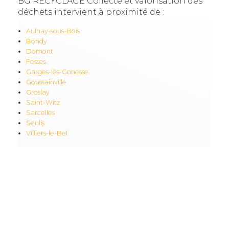
BG RECYCLAGE Collecte et valorisation des
déchets intervient à proximité de :
Aulnay-sous-Bois
Bondy
Domont
Fosses
Garges-lès-Gonesse
Goussainville
Groslay
Saint-Witz
Sarcelles
Senlis
Villiers-le-Bel