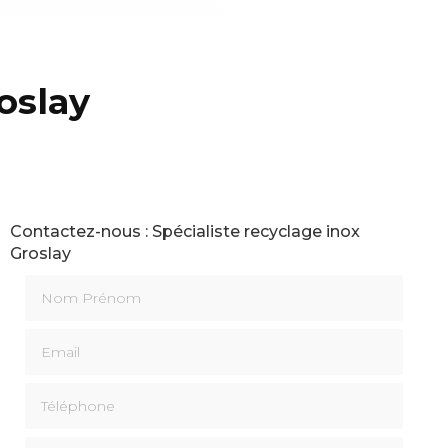
oslay
Contactez-nous : Spécialiste recyclage inox
Groslay
Nom Prénom
Email
Téléphone
Message