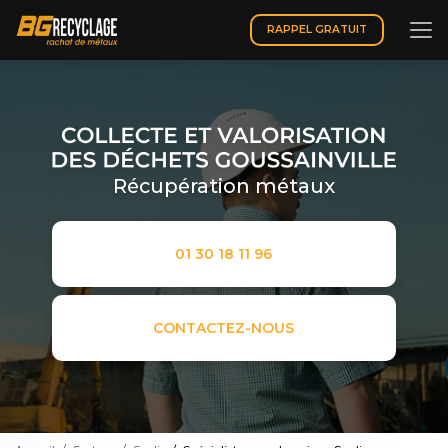
Aller
au
RAPPEL GRATUIT
contenu
principal
Récupération métaux
01 30 18 11 96
CONTACTEZ-NOUS