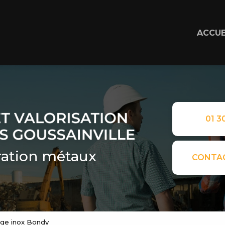
ACCUE
01 30
ation métaux
CONTA
age inox Bondy