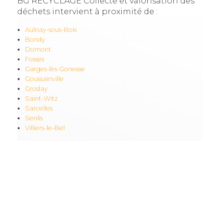
BG RECYCLAGE Collecte et valorisation des
déchets intervient à proximité de :
Aulnay-sous-Bois
Bondy
Domont
Fosses
Garges-lès-Gonesse
Goussainville
Groslay
Saint-Witz
Sarcelles
Senlis
Villiers-le-Bel