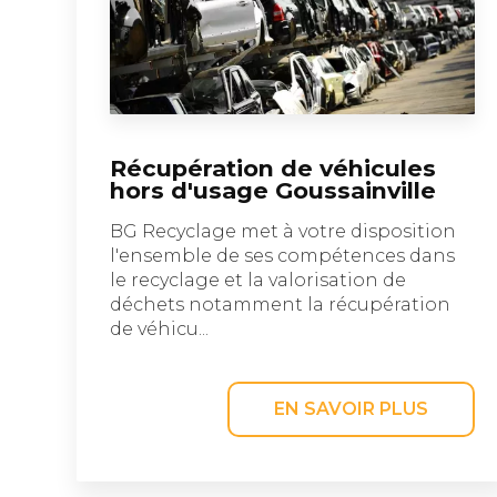
Récupération de véhicules
hors d'usage Goussainville
BG Recyclage met à votre disposition
l'ensemble de ses compétences dans
le recyclage et la valorisation de
déchets notamment la récupération
de véhicu...
EN SAVOIR PLUS